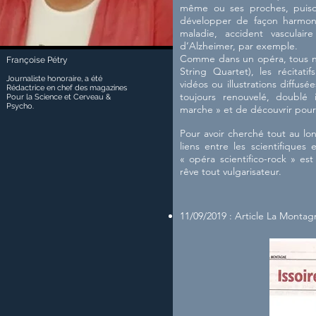
même ou ses proches, puisq
développer de façon harmonie
maladie, accident vasculai
d’Alzheimer, par exemple.
Comme dans un opéra, tous nos
Françoise Pétry
String Quartet), les récitat
Journaliste honoraire, a été
vidéos ou illustrations diffusé
Rédactrice en chef des magazines
toujours renouvelé, doublé
Pour la Science et Cerveau &
Psycho.
marche » et de découvrir pourq
Pour avoir cherché tout au lon
liens entre les scientifique
« opéra scientifico-rock » e
rêve tout vulgarisateur.
11/09/2019 : Article La Montag