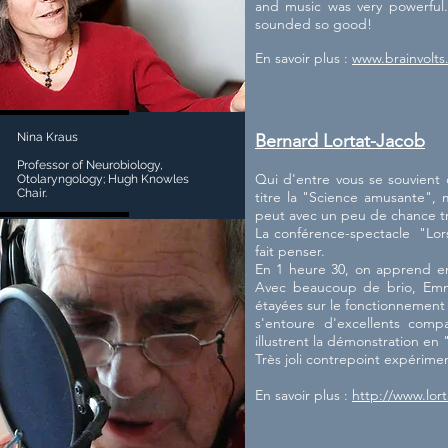
and music was very powerful
sounded so good!
En savoir plus :
www.brainvolts
Nina Kraus
Bernard Lortat-Jacob
Professor of Neurobiology,
Qui d'entre vous se souvient 
Otolaryngology; Hugh Knowles
Chair.
titre la "Science amusante",
peut avec un peu de chance tr
La conférence-spectacle "Lors
fait penser.
En 1 heure 30, on apprend en 
Avec beaucoup de brio, Emma
étayées sur le fonctionnement d
s'entoure d'excellents comp
illustrent la démonstration en 
Très joli contrepoint expérimen
En savoir plus :
http://www.lort