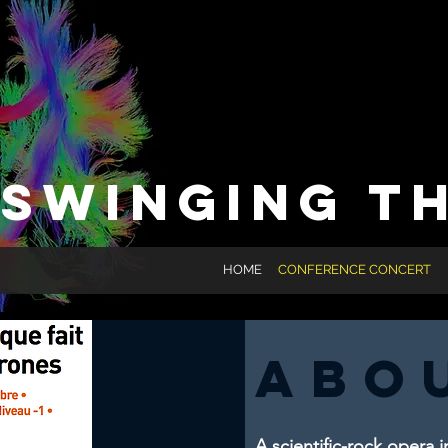
SWINGING T
HOME
CONFERENCE CONCERT
abo
A scientific-rock opera i