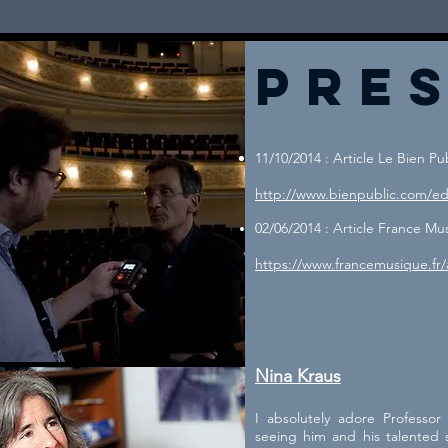
pre
11/10/2014 : Article Le Bien P
http://www.bienpublic.com/edi
02/06/2014 : Article France M
https://www.francemusique.fr/
Nina Kraus
I absolutely adore Professor
seeing him and his talented s